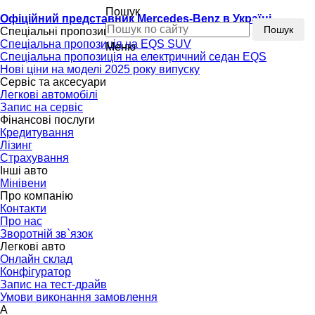
Пошук
Офіційний представник Mercedes-Benz в Україні
Пошук
Спеціальні пропозиції
Спеціальна пропозиція на EQS SUV
Меню
Спеціальна пропозиція на електричний седан EQS
Нові ціни на моделі 2025 року випуску
Сервіс та аксесуари
Легкові автомобілі
Запис на сервіс
Фінансові послуги
Кредитування
Лізинг
Страхування
Інші авто
Мінівени
Про компанію
Контакти
Про нас
Зворотній зв`язок
Легкові авто
Онлайн склад
Конфігуратор
Запис на тест-драйв
Умови виконання замовлення
A