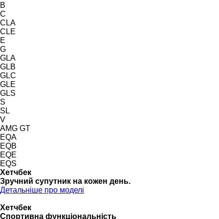
B
C
CLA
CLE
E
G
GLA
GLB
GLC
GLE
GLS
S
SL
V
AMG GT
EQA
EQB
EQE
EQS
Хетчбек
Зручний супутник на кожен день.
Детальніше про моделі
Хетчбек
Спортивна функціональність