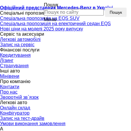
Пошук
Офіційний представник Mercedes-Benz в Україні
Пошук
Спеціальні пропозиції
Спеціальна пропозиція на EQS SUV
Меню
Спеціальна пропозиція на електричний седан EQS
Нові ціни на моделі 2025 року випуску
Сервіс та аксесуари
Легкові автомобілі
Запис на сервіс
Фінансові послуги
Кредитування
Лізинг
Страхування
Інші авто
Мінівени
Про компанію
Контакти
Про нас
Зворотній зв`язок
Легкові авто
Онлайн склад
Конфігуратор
Запис на тест-драйв
Умови виконання замовлення
A