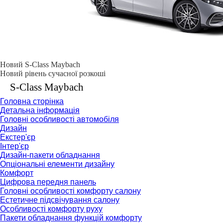
Новий S-Class Maybach
Новий рівень сучасної розкоші
S-Class Maybach
Головна сторінка
Детальна інформація
Головні особливості автомобіля
Дизайн
Екстер'єр
Інтер'єр
Дизайн-пакети обладнання
Опціональні елементи дизайну
Комфорт
Цифрова передня панель
Головні особливості комфорту салону
Естетичне підсвічування салону
Особливості комфорту руху
Пакети обладнання функцій комфорту