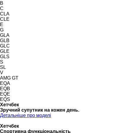
B
C
CLA
CLE
E
G
GLA
GLB
GLC
GLE
GLS
S
SL
V
AMG GT
EQA
EQB
EQE
EQS
Хетчбек
Зручний супутник на кожен день.
Детальніше про моделі
Хетчбек
Спортивна функціональність