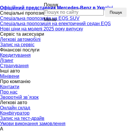
Пошук
Офіційний представник Mercedes-Benz в Україні
Пошук
Спеціальні пропозиції
Спеціальна пропозиція на EQS SUV
Меню
Спеціальна пропозиція на електричний седан EQS
Нові ціни на моделі 2025 року випуску
Сервіс та аксесуари
Легкові автомобілі
Запис на сервіс
Фінансові послуги
Кредитування
Лізинг
Страхування
Інші авто
Мінівени
Про компанію
Контакти
Про нас
Зворотній зв`язок
Легкові авто
Онлайн склад
Конфігуратор
Запис на тест-драйв
Умови виконання замовлення
A