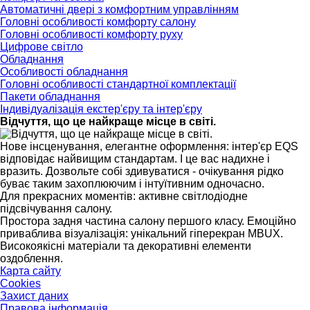
Автоматичні двері з комфортним управлінням
Головні особливості комфорту салону
Головні особливості комфорту руху
Цифрове світло
Обладнання
Особливості обладнання
Головні особливості стандартної комплектації
Пакети обладнання
Індивідуалізація екстер'єру та інтер'єру
Відчуття, що це найкраще місце в світі.
Нове інсценування, елегантне оформлення: інтер'єр EQS
відповідає найвищим стандартам. І це вас надихне і
вразить. Дозвольте собі здивуватися - очікування рідко
буває таким захоплюючим і інтуїтивним одночасно.
Для прекрасних моментів: активне світлодіодне
підсвічування салону.
Простора задня частина салону першого класу. Емоційно
приваблива візуалізація: унікальний гіперекран MBUX.
Високоякісні матеріали та декоративні елементи
оздоблення.
Карта сайту
Cookies
Захист даних
Правова інформація