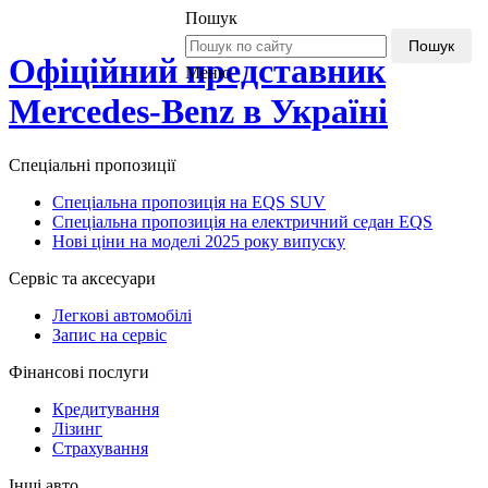
Пошук
Пошук
Офіційний представник
Меню
Mercedes-Benz в Україні
Спеціальні пропозиції
Спеціальна пропозиція на EQS SUV
Спеціальна пропозиція на електричний седан EQS
Нові ціни на моделі 2025 року випуску
Сервіс та аксесуари
Легкові автомобілі
Запис на сервіс
Фінансові послуги
Кредитування
Лізинг
Страхування
Інші авто