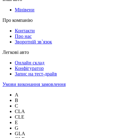
Мінівени
Про компанію
Контакти
Про нас
Зворотній зв`язок
Легкові авто
Онлайн склад
Конфігуратор
Запис на тест-драйв
Умови виконання замовлення
A
B
C
CLA
CLE
E
G
GLA