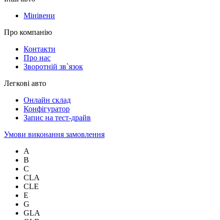
Мінівени
Про компанію
Контакти
Про нас
Зворотній зв`язок
Легкові авто
Онлайн склад
Конфігуратор
Запис на тест-драйв
Умови виконання замовлення
A
B
C
CLA
CLE
E
G
GLA