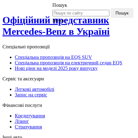
Пошук
Пошук
Офіційний представник
Меню
Mercedes-Benz в Україні
Спеціальні пропозиції
Спеціальна пропозиція на EQS SUV
Спеціальна пропозиція на електричний седан EQS
Нові ціни на моделі 2025 року випуску
Сервіс та аксесуари
Легкові автомобілі
Запис на сервіс
Фінансові послуги
Кредитування
Лізинг
Страхування
Інші авто